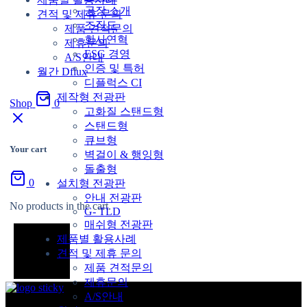
공장 소개
견적 및 제휴 문의
조직도
제품 견적문의
회사연혁
제휴문의
ESG 경영
A/S안내
인증 및 특허
월간 Dflux
디플럭스 CI
제작형 전광판
Shop
0
고화질 스탠드형
스탠드형
큐브형
Your cart
벽걸이 & 행잉형
돌출형
0
설치형 전광판
안내 전광판
No products in the cart.
G- TLD
매쉬형 전광판
제품별 활용사례
견적 및 제휴 문의
제품 견적문의
제휴문의
A/S안내