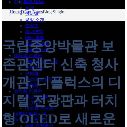
월간 Dflux
회사소개
소개
Home
Dflux News
Blog Single
인사말
공장 소개
조직도
회사연혁
ESG 경영
국립중앙박물관 보
인증 및 특허
디플럭스 CI
제작형 전광판
존관센터 신축 청사
고화질 스탠드형
스탠드형
큐브형
개관, 디플럭스의 디
벽걸이 & 행잉형
돌출형
설치형 전광판
지털 전광판과 터치
안내 전광판
G- TLD
매쉬형 전광판
형 OLED로 새로운
제품별 활용사례
견적 및 제휴 문의
제품 견적문의