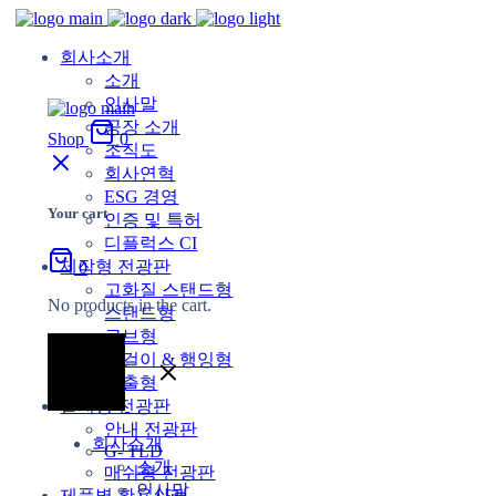
회사소개
소개
인사말
공장 소개
Shop
0
조직도
회사연혁
ESG 경영
Your cart
인증 및 특허
디플럭스 CI
제작형 전광판
0
고화질 스탠드형
No products in the cart.
스탠드형
큐브형
벽걸이 & 행잉형
돌출형
설치형 전광판
안내 전광판
회사소개
G- TLD
소개
매쉬형 전광판
인사말
제품별 활용사례