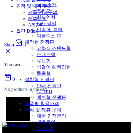
공장 소개
견적 및 제휴 문의
조직도
제품 견적문의
회사연혁
제휴문의
ESG 경영
A/S안내
인증 및 특허
월간 Dflux
디플럭스 CI
제작형 전광판
Shop
0
고화질 스탠드형
스탠드형
큐브형
Your cart
벽걸이 & 행잉형
돌출형
0
설치형 전광판
안내 전광판
No products in the cart.
G- TLD
매쉬형 전광판
제품별 활용사례
견적 및 제휴 문의
제품 견적문의
제휴문의
A/S안내