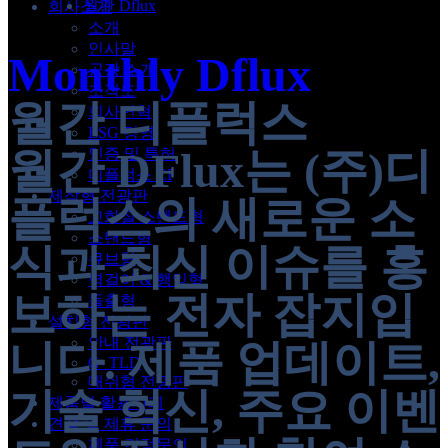
월간 Dflux
회사소개
소개
인사말
Monthly Dflux
공장 소개
조직도
월간 디플럭스
회사연혁
ESG 경영
월간 DFlux는 (주)디
인증 및 특허
디플럭스 CI
제작형 전광판
플럭스의 새로운 소
고화질 스탠드형
스탠드형
식과 최신 이슈를 홍
큐브형
벽걸이 & 행잉형
보하는 전자 잡지입
돌출형
설치형 전광판
안내 전광판
니다. 제품 업데이트,
G- TLD
매쉬형 전광판
기술 혁신, 주요 이벤
제품별 활용사례
견적 및 제휴 문의
제품 견적문의