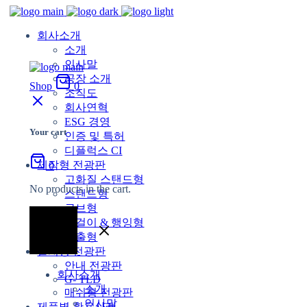
회사소개
소개
인사말
공장 소개
Shop
0
조직도
회사연혁
ESG 경영
Your cart
인증 및 특허
디플럭스 CI
제작형 전광판
0
고화질 스탠드형
No products in the cart.
스탠드형
큐브형
벽걸이 & 행잉형
돌출형
설치형 전광판
안내 전광판
회사소개
G- TLD
소개
매쉬형 전광판
인사말
제품별 활용사례