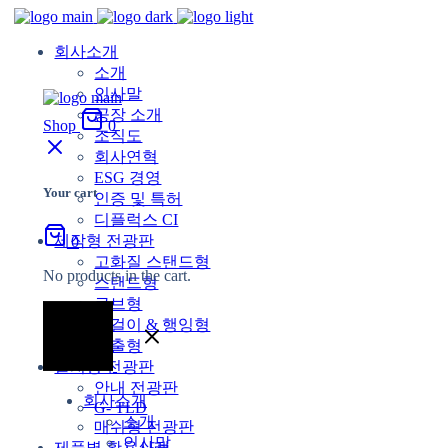
회사소개
소개
인사말
공장 소개
Shop
0
조직도
회사연혁
ESG 경영
Your cart
인증 및 특허
디플럭스 CI
제작형 전광판
0
고화질 스탠드형
No products in the cart.
스탠드형
큐브형
벽걸이 & 행잉형
돌출형
설치형 전광판
안내 전광판
회사소개
G- TLD
소개
매쉬형 전광판
인사말
제품별 활용사례