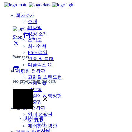
회사소개
소개
인사말
공장 소개
Shop
0
조직도
회사연혁
ESG 경영
Your cart
인증 및 특허
디플럭스 CI
제작형 전광판
0
고화질 스탠드형
No products in the cart.
스탠드형
큐브형
벽걸이 & 행잉형
돌출형
설치형 전광판
안내 전광판
회사소개
G- TLD
소개
매쉬형 전광판
인사말
제품별 활용사례