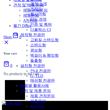
공장 소개
견적 및 제휴 문의
조직도
제품 견적문의
회사연혁
제휴문의
ESG 경영
A/S안내
인증 및 특허
월간 Dflux
디플럭스 CI
제작형 전광판
Shop
0
고화질 스탠드형
스탠드형
큐브형
Your cart
벽걸이 & 행잉형
돌출형
0
설치형 전광판
안내 전광판
No products in the cart.
G- TLD
매쉬형 전광판
제품별 활용사례
견적 및 제휴 문의
제품 견적문의
제휴문의
A/S안내