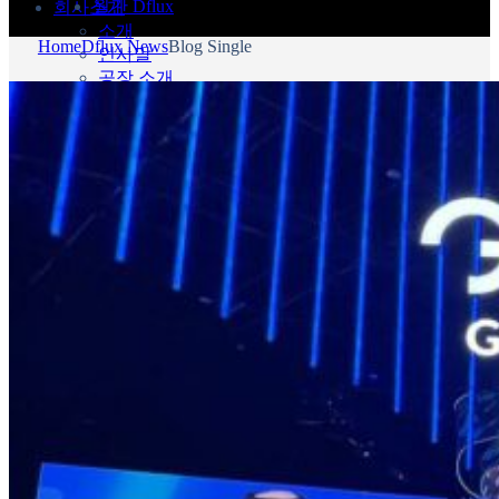
월간 Dflux
회사소개
소개
Home
Dflux News
Blog Single
인사말
공장 소개
조직도
회사연혁
ESG 경영
인증 및 특허
디플럭스 CI
제작형 전광판
고화질 스탠드형
스탠드형
큐브형
벽걸이 & 행잉형
돌출형
설치형 전광판
안내 전광판
G- TLD
매쉬형 전광판
제품별 활용사례
견적 및 제휴 문의
제품 견적문의