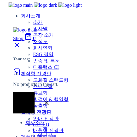
회사소개
소개
인사말
공장 소개
Shop
0
조직도
회사연혁
ESG 경영
Your cart
인증 및 특허
디플럭스 CI
제작형 전광판
0
고화질 스탠드형
No products in the cart.
스탠드형
큐브형
벽걸이 & 행잉형
돌출형
설치형 전광판
안내 전광판
회사소개
G- TLD
소개
매쉬형 전광판
인사말
제품별 활용사례