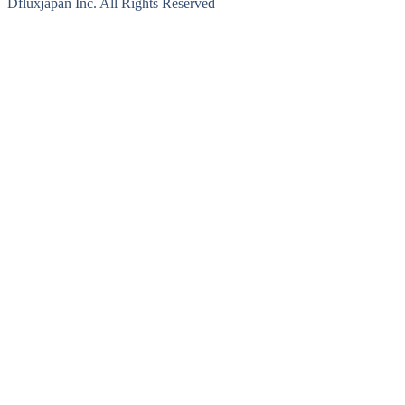
Dfluxjapan Inc. All Rights Reserved
法人・支社
日本法人
〒359-0004 埼玉県所沢市北原町866-27
TEL.
050-5840-0201~4
E-mail.
info@dfluxglobal.com
韓国法人