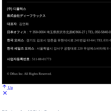
(주) 디플럭스
株式会社ディーフラックス
대표자
: 김연화
日本オフィス
: 〒359-0004 埼玉県所沢市北原町866-27 | TEL.050-5840-0201~
한국 오피스
: 경기도 김포시 양촌읍 유현삭시로 241번길 63-64 | TEL.031-987-084
한국 세일즈 오피스
: 서울특별시 강서구 공항대로 220 우성에스비타워Ⅱ-1001호 | 
사업자등록번호
: 511-88-01773
© Dflux Inc. All Rights Reserved.
Up