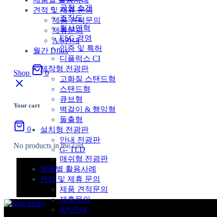
공장 소개
견적 및 제휴 문의
조직도
제품 견적문의
회사연혁
제휴문의
ESG 경영
A/S안내
인증 및 특허
월간 Dflux
디플럭스 CI
제작형 전광판
Shop
0
고화질 스탠드형
스탠드형
큐브형
Your cart
벽걸이 & 행잉형
돌출형
0
설치형 전광판
안내 전광판
No products in the cart.
G- TLD
매쉬형 전광판
제품별 활용사례
견적 및 제휴 문의
제품 견적문의
제휴문의
A/S안내