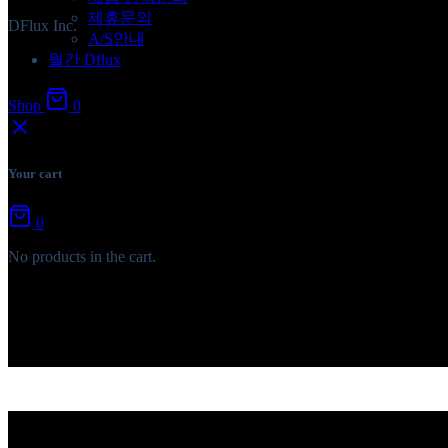
제휴문의
DFlux Inc.
A/S안내
월간 Dflux
Shop
0
Your cart
0
No products in the cart.