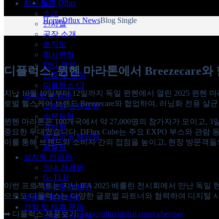
월간 Dflux
회사소개
소개
Home
Dflux News
Blog Single
인사말
공장 소개
조직도
회사연혁
ESG 경영
디플럭스, 뮌헨 마라톤에서 Breezecar
인증 및 특허
디플럭스 CI
지난 10월 10일부터 12일까지 독일 뮌헨에서 열린 2025 뮌헨
제작형 전광판
로벌 헬스케어 브랜드 Breezecare와 협업하여, 러닝화 전
고화질 스탠드형
스탠드형
뮌헨 마라톤은 100개국에서 약 27,000명의 참가자가 모이고,
큐브형
중요한 무대였습니다. DFlux Cube는 주요 EXPO 부스와 관
벽걸이 & 행잉형
이를 통해 브랜드와 소비자 간의 접점을 높이고, 현장 방문객
돌출형
설치형 전광판
안내 전광판
G- TLD
이번 프로젝트는 지난 IFA 2025 베를린 전시회에서 만난 독
매쉬형 전광판
으로도 디플럭스는 다양한 글로벌 파트너와 협력하여 디지털 사
제품별 활용사례
견적 및 제휴 문의
➡ 디플럭스 제품보기:
https://dfluxglobal.com/cubetype/
제품 견적문의