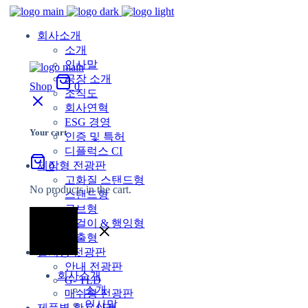
회사소개
소개
인사말
공장 소개
Shop
0
조직도
회사연혁
ESG 경영
Your cart
인증 및 특허
디플럭스 CI
제작형 전광판
0
고화질 스탠드형
No products in the cart.
스탠드형
큐브형
벽걸이 & 행잉형
돌출형
설치형 전광판
안내 전광판
회사소개
G- TLD
소개
매쉬형 전광판
인사말
제품별 활용사례