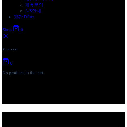
제휴문의
A/S안내
월간 Dflux
Shop
0
Your cart
0
No products in the cart.