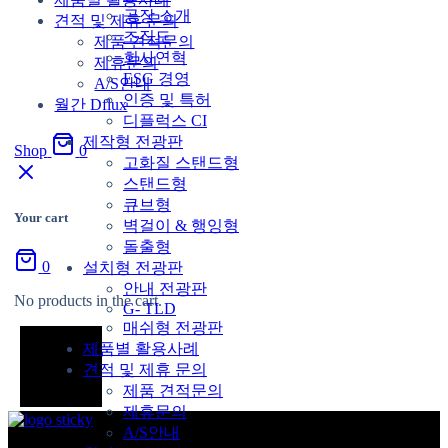
공장 소개
견적 및 제휴 문의
조직도
제품 견적문의
회사연혁
제휴문의
ESG 경영
A/S안내
인증 및 특허
월간 Dflux
디플럭스 CI
제작형 전광판
Shop
0
고화질 스탠드형
스탠드형
큐브형
Your cart
벽걸이 & 행잉형
돌출형
0
설치형 전광판
안내 전광판
No products in the cart.
G- TLD
매쉬형 전광판
제품별 활용사례
견적 및 제휴 문의
제품 견적문의
제휴문의
A/S안내