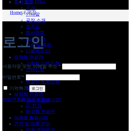
월간 Dflux
회사소개
소개
Home
내 계정
인사말
공장 소개
조직도
회사연혁
로그인
ESG 경영
인증 및 특허
디플럭스 CI
제작형 전광판
고화질 스탠드형
필
사용자명 또는 이메일 주소
*
스탠드형
수
큐브형
필
비밀번호
*
항
벽걸이 & 행잉형
수
목
돌출형
기억하기
로그인
항
설치형 전광판
목
비밀번호를 잊어버리셨나요?
안내 전광판
G- TLD
매쉬형 전광판
제품별 활용사례
견적 및 제휴 문의
제품 견적문의