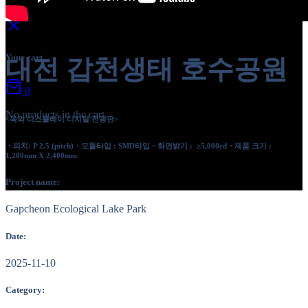
Shop
0
Your cart
대전 갑천생태 호수공원
0
No products in the cart.
<옥외 디스플레이 디지털 전광판>
・피치: P 2.5 (pitch)・모듈타입 : SMD타입・화면밝기 : ≥5,000cd・제품 크기 :
1,280mm X 2,400mm
Project name:
Gapcheon Ecological Lake Park
Date:
2025-11-10
Category: