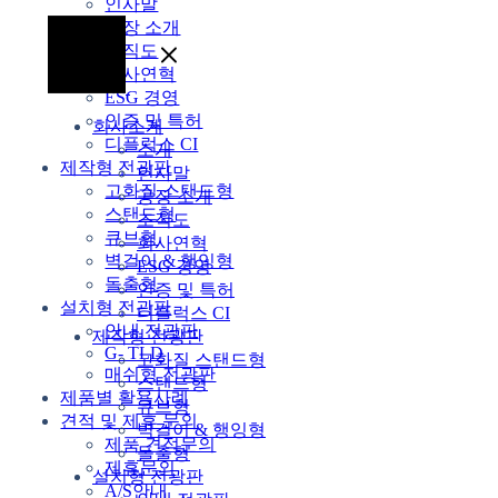
인사말
공장 소개
조직도
회사연혁
ESG 경영
인증 및 특허
회사소개
디플럭스 CI
소개
제작형 전광판
인사말
고화질 스탠드형
공장 소개
스탠드형
조직도
큐브형
회사연혁
벽걸이 & 행잉형
ESG 경영
돌출형
인증 및 특허
설치형 전광판
디플럭스 CI
안내 전광판
제작형 전광판
G- TLD
고화질 스탠드형
매쉬형 전광판
스탠드형
제품별 활용사례
큐브형
견적 및 제휴 문의
벽걸이 & 행잉형
제품 견적문의
돌출형
제휴문의
설치형 전광판
A/S안내