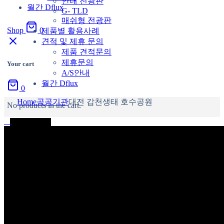
안내 전광판
월간 Dflux
G- TLD
매쉬형 전광판
Shop
0
제품별 활용사례
견적 및 제휴 문의
제품 견적문의
제휴문의
Your cart
A/S안내
월간 Dflux
0
Home
공공기관
대전 갑천생태 호수공원
No products in the cart.
회사소개
소개
인사말
공장 소개