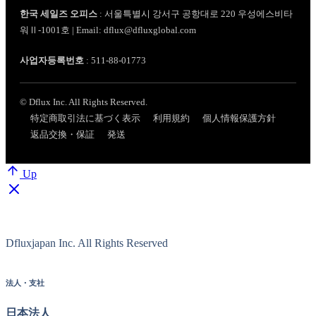
한국 세일즈 오피스
: 서울특별시 강서구 공항대로 220 우성에스비타
워Ⅱ-1001호 | Email: dflux@dfluxglobal.com
사업자등록번호
: 511-88-01773
© Dflux Inc. All Rights Reserved.
特定商取引法に基づく表示
利用規約
個人情報保護方針
返品交換・保証
発送
Up
Dfluxjapan Inc. All Rights Reserved
法人・支社
日本法人