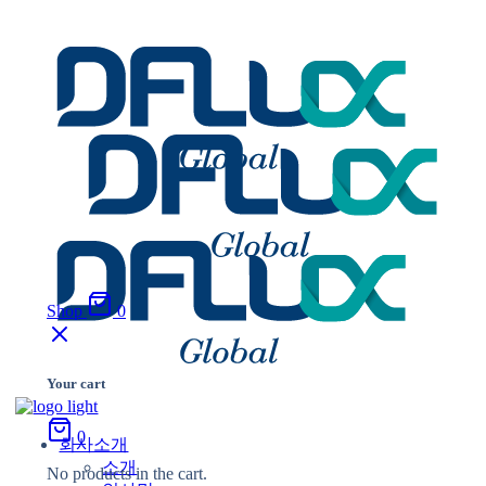
Shop
0
Your cart
0
회사소개
소개
No products in the cart.