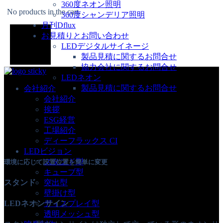
360度ネオン照明
No products in the cart.
360度シャンデリア照明
月刊Dflux
お見積りとお問い合わせ
LEDデジタルサイネージ
製品見積に関するお問合せ
協力会社に関するお問合せ
LEDネオン
製品見積に関するお問合せ
会社紹介
会社紹介
挨拶
ESG経営
工場紹介
ディーフラックス CI
LEDビジョン
スタンド型
環境に応じて設置位置を簡単に変更
キューブ型
スタンド
突出型
壁掛け型
LEDネオンサイン
ディスプレイ型
透明メッシュ型