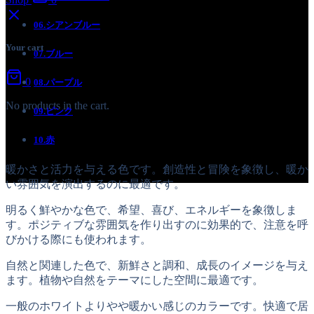
06.シアンブルー
Your cart
07.ブルー
0
08.パープル
No products in the cart.
09.ピンク
10.赤
暖かさと活力を与える色です。創造性と冒険を象徴し、暖か
い雰囲気を演出するのに最適です。
明るく鮮やかな色で、希望、喜び、エネルギーを象徴しま
す。ポジティブな雰囲気を作り出すのに効果的で、注意を呼
びかける際にも使われます。
自然と関連した色で、新鮮さと調和、成長のイメージを与え
ます。植物や自然をテーマにした空間に最適です。
一般のホワイトよりやや暖かい感じのカラーです。快適で居