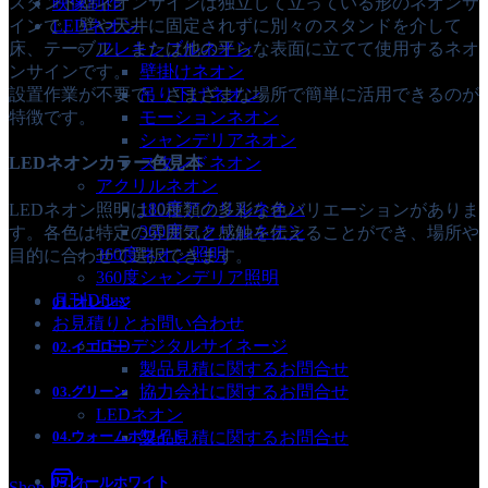
スタンド型ネオンサインは独立して立っている形のネオンサ
映像制作
インで、壁や天井に固定されずに別々のスタンドを介して
LEDネオン
床、テーブル、または他の平らな表面に立てて使用するネオ
フレキシブルネオン
ンサインです。
壁掛けネオン
設置作業が不要で、さまざまな場所で簡単に活用できるのが
吊り下げネオン
特徴です。
モーションネオン
シャンデリアネオン
スタンドネオン
LEDネオンカラー色見本
アクリルネオン
180度アクリルネオン
LEDネオン照明は10種類の多彩な色バリエーションがありま
360度アクリルネオン
す。各色は特定の雰囲気と感触を伝えることができ、場所や
360度ネオン照明
目的に合わせて選択できます。
360度シャンデリア照明
月刊Dflux
01. オレンジ
お見積りとお問い合わせ
LEDデジタルサイネージ
02.イエロー
製品見積に関するお問合せ
協力会社に関するお問合せ
03.グリーン
LEDネオン
製品見積に関するお問合せ
04.ウォームホワイト
05.クールホワイト
Shop
0