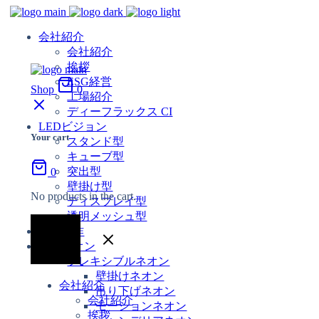
会社紹介
会社紹介
挨拶
ESG経営
Shop
0
工場紹介
ディーフラックス CI
LEDビジョン
Your cart
スタンド型
キューブ型
突出型
0
壁掛け型
No products in the cart.
ディスプレイ型
透明メッシュ型
映像制作
LEDネオン
フレキシブルネオン
壁掛けネオン
会社紹介
吊り下げネオン
会社紹介
モーションネオン
挨拶