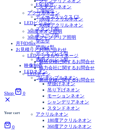
シャンデリアネオン
ESG経営
スタンドネオン
工場紹介
アクリルネオン
ディーフラックス CI
180度アクリルネオン
LEDビジョン
360度アクリルネオン
スタンド型
360度ネオン照明
キューブ型
360度シャンデリア照明
突出型
月刊Dflux
壁掛け型
お見積りとお問い合わせ
ディスプレイ型
LEDデジタルサイネージ
透明メッシュ型
製品見積に関するお問合せ
映像制作
協力会社に関するお問合せ
LEDネオン
LEDネオン
フレキシブルネオン
製品見積に関するお問合せ
壁掛けネオン
吊り下げネオン
Shop
0
モーションネオン
シャンデリアネオン
スタンドネオン
Your cart
アクリルネオン
180度アクリルネオン
360度アクリルネオン
0