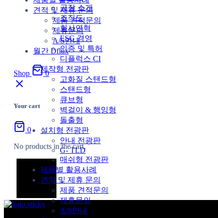
공장 소개
견적 및 제휴 문의
조직도
제품 견적문의
회사연혁
제휴문의
ESG 경영
A/S안내
인증 및 특허
월간 Dflux
디플럭스 CI
제작형 전광판
Shop
0
고화질 스탠드형
스탠드형
큐브형
Your cart
벽걸이 & 행잉형
돌출형
0
설치형 전광판
안내 전광판
No products in the cart.
G- TLD
매쉬형 전광판
제품별 활용사례
견적 및 제휴 문의
제품 견적문의
제휴문의
A/S안내