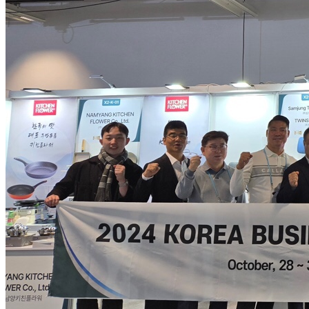
제휴문의
A/S안내
월간 Dflux
Shop
0
Your cart
0
No products in the cart.