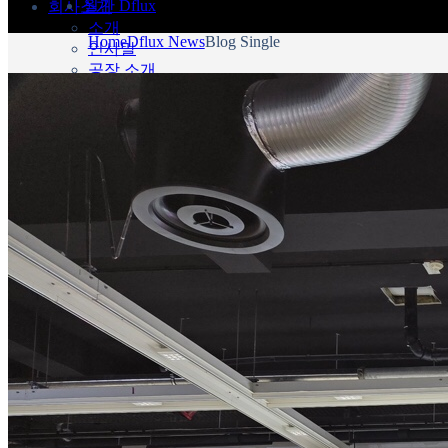
월간 Dflux
회사소개
소개
Home
Dflux News
Blog Single
인사말
공장 소개
조직도
회사연혁
ESG 경영
인증 및 특허
디플럭스 CI
제작형 전광판
고화질 스탠드형
스탠드형
큐브형
벽걸이 & 행잉형
돌출형
설치형 전광판
안내 전광판
G- TLD
매쉬형 전광판
제품별 활용사례
견적 및 제휴 문의
제품 견적문의