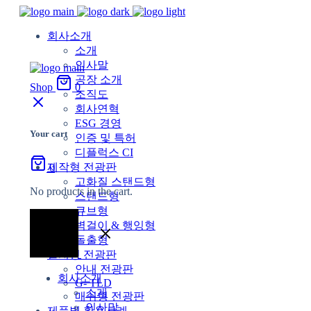
회사소개
소개
인사말
공장 소개
Shop
0
조직도
회사연혁
ESG 경영
Your cart
인증 및 특허
디플럭스 CI
제작형 전광판
0
고화질 스탠드형
No products in the cart.
스탠드형
큐브형
벽걸이 & 행잉형
돌출형
설치형 전광판
안내 전광판
회사소개
G- TLD
소개
매쉬형 전광판
인사말
제품별 활용사례