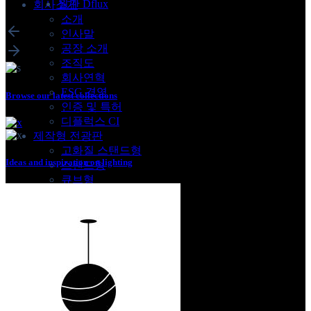
월간 Dflux
회사소개
소개
인사말
공장 소개
조직도
회사연혁
ESG 경영
Browse our latest collections
인증 및 특허
디플럭스 CI
제작형 전광판
고화질 스탠드형
Ideas and inspiration on lighting
스탠드형
큐브형
벽걸이 & 행잉형
돌출형
설치형 전광판
안내 전광판
G- TLD
매쉬형 전광판
제품별 활용사례
견적 및 제휴 문의
제품 견적문의