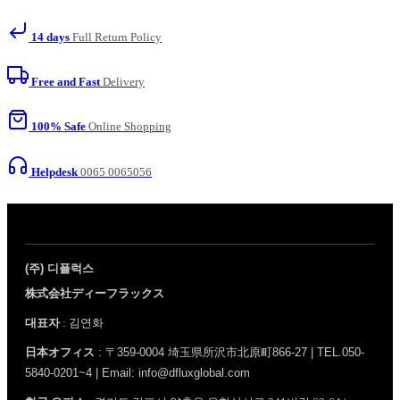
14 days
Full Return Policy
Free and Fast
Delivery
100% Safe
Online Shopping
Helpdesk
0065 0065056
(주) 디플럭스
株式会社ディーフラックス
대표자
: 김연화
日本オフィス
: 〒359-0004 埼玉県所沢市北原町866-27 | TEL.050-
5840-0201~4 | Email: info@dfluxglobal.com