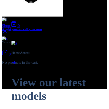
제휴문의
A/S안내
월간 Dflux
Shop
0
A light you can call your own
Your cart
Home Accent
0
No products in the cart.
View our latest
models