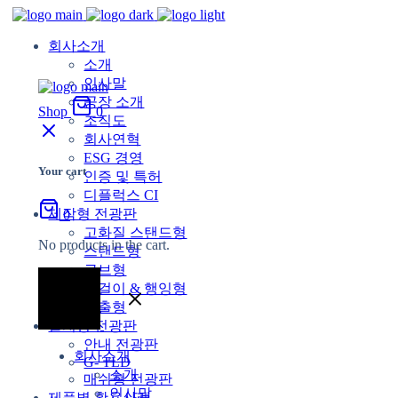
회사소개
소개
인사말
공장 소개
Shop
0
조직도
회사연혁
ESG 경영
Your cart
인증 및 특허
디플럭스 CI
제작형 전광판
0
고화질 스탠드형
No products in the cart.
스탠드형
큐브형
벽걸이 & 행잉형
돌출형
설치형 전광판
안내 전광판
회사소개
G- TLD
소개
매쉬형 전광판
인사말
제품별 활용사례