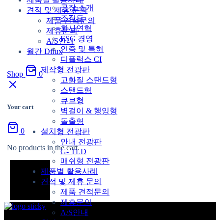
공장 소개
견적 및 제휴 문의
조직도
제품 견적문의
회사연혁
제휴문의
ESG 경영
A/S안내
인증 및 특허
월간 Dflux
디플럭스 CI
제작형 전광판
Shop
0
고화질 스탠드형
스탠드형
큐브형
Your cart
벽걸이 & 행잉형
돌출형
0
설치형 전광판
안내 전광판
No products in the cart.
G- TLD
매쉬형 전광판
제품별 활용사례
견적 및 제휴 문의
제품 견적문의
제휴문의
A/S안내