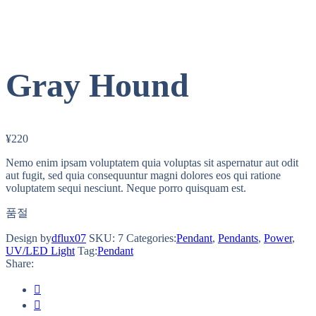
Gray Hound
¥
220
Nemo enim ipsam voluptatem quia voluptas sit aspernatur aut odit
aut fugit, sed quia consequuntur magni dolores eos qui ratione
voluptatem sequi nesciunt. Neque porro quisquam est.
품절
Design by
dflux07
SKU:
7
Categories:
Pendant
,
Pendants
,
Power
,
UV/LED Light
Tag:
Pendant
Share: