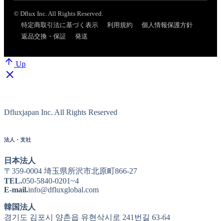
© Dflux Inc. All Rights Reserved.
特定商取引法に基づく表示
利用規約
個人情報保護方針
返品交換・保証
発送
Up
Dfluxjapan Inc. All Rights Reserved
法人・支社
日本法人
〒359-0004 埼玉県所沢市北原町866-27
TEL.
050-5840-0201~4
E-mail.
info@dfluxglobal.com
韓国法人
경기도 김포시 양촌읍 유현삭시로 241번길 63-64