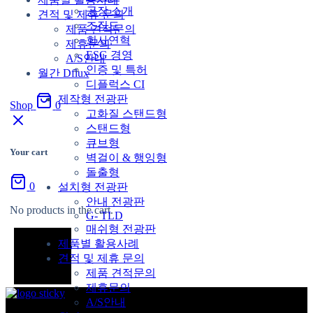
공장 소개
견적 및 제휴 문의
조직도
제품 견적문의
회사연혁
제휴문의
ESG 경영
A/S안내
인증 및 특허
월간 Dflux
디플럭스 CI
제작형 전광판
Shop
0
고화질 스탠드형
스탠드형
큐브형
Your cart
벽걸이 & 행잉형
돌출형
0
설치형 전광판
안내 전광판
No products in the cart.
G- TLD
매쉬형 전광판
제품별 활용사례
견적 및 제휴 문의
제품 견적문의
제휴문의
A/S안내