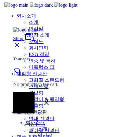
회사소개
소개
인사말
공장 소개
Shop
0
조직도
회사연혁
ESG 경영
Your cart
인증 및 특허
디플럭스 CI
제작형 전광판
0
고화질 스탠드형
No products in the cart.
스탠드형
큐브형
벽걸이 & 행잉형
돌출형
설치형 전광판
안내 전광판
회사소개
G- TLD
소개
매쉬형 전광판
인사말
제품별 활용사례