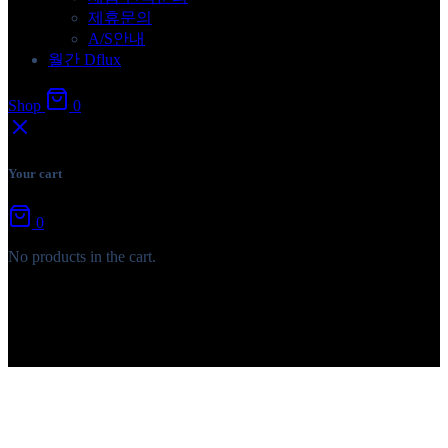
제휴문의
A/S안내
월간 Dflux
Shop
0
Your cart
0
No products in the cart.