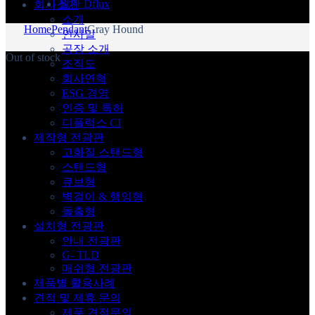
월간 Dflux
회사소개
소개
Home
Pendant
Gray Hound
인사말
공장 소개
Out of stock
조직도
회사연혁
ESG 경영
인증 및 특허
디플럭스 CI
제작형 전광판
고화질 스탠드형
스탠드형
큐브형
벽걸이 & 행잉형
돌출형
설치형 전광판
안내 전광판
G- TLD
매쉬형 전광판
제품별 활용사례
견적 및 제휴 문의
제품 견적문의