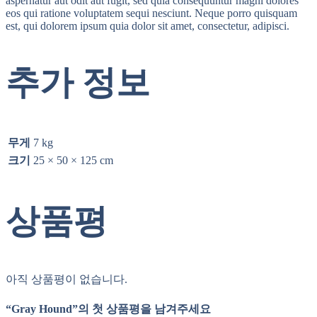
aspernatur aut odit aut fugit, sed quia consequuntur magni dolores
eos qui ratione voluptatem sequi nesciunt. Neque porro quisquam
est, qui dolorem ipsum quia dolor sit amet, consectetur, adipisci.
추가 정보
무게
7 kg
크기
25 × 50 × 125 cm
상품평
아직 상품평이 없습니다.
“Gray Hound”의 첫 상품평을 남겨주세요