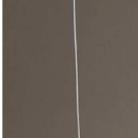
제휴문의
A/S안내
월간 Dflux
Shop
0
Your cart
0
No products in the cart.