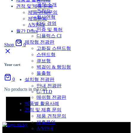
공장 소개
견적 및 제휴 문의
조직도
제품 견적문의
회사연혁
제휴문의
ESG 경영
A/S안내
인증 및 특허
월간 Dflux
디플럭스 CI
제작형 전광판
Shop
0
고화질 스탠드형
스탠드형
큐브형
Your cart
벽걸이 & 행잉형
돌출형
0
설치형 전광판
안내 전광판
No products in the cart.
G- TLD
매쉬형 전광판
제품별 활용사례
견적 및 제휴 문의
제품 견적문의
제휴문의
A/S안내