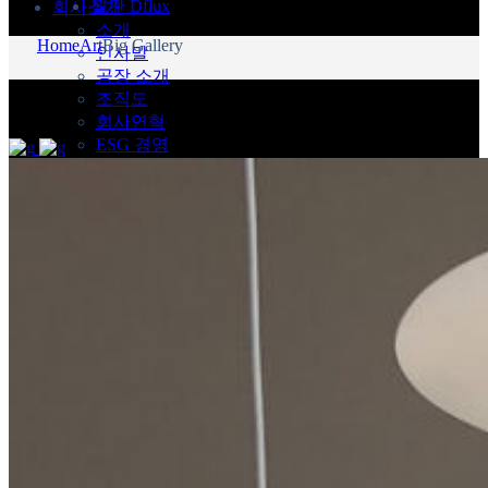
월간 Dflux
회사소개
소개
Home
Art
Big Gallery
인사말
공장 소개
조직도
회사연혁
ESG 경영
인증 및 특허
디플럭스 CI
제작형 전광판
고화질 스탠드형
스탠드형
큐브형
벽걸이 & 행잉형
돌출형
설치형 전광판
안내 전광판
G- TLD
매쉬형 전광판
제품별 활용사례
견적 및 제휴 문의
제품 견적문의