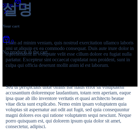
설명
Shop
0
Your cart
0
Enim ad minim veniam, quis nostrud exercitation ullamco laboris
nisi ut aliquip ex ea commodo consequat. Duis aute irure dolor in
No products in the cart.
reprehenderit in voluptate velit esse cillum dolore eu fugiat nulla
pariatur. Excepteur sint occaecat cupidatat non proident, sunt in
culpa qui officia deserunt mollit anim id est laborum.
Sed ut perspiciatis unde omnis iste natus error sit voluptatem
accusantium doloremque laudantium, totam rem aperiam, eaque
ipsa quae ab illo inventore veritatis et quasi architecto beatae
vitae dicta sunt explicabo. Nemo enim ipsam voluptatem quia
voluptas sit aspernatur aut odit aut fugit, sed quia consequuntur
magni dolores eos qui ratione voluptatem sequi nesciunt. Neque
porro quisquam est, qui dolorem ipsum quia dolor sit amet,
consectetur, adipisci.