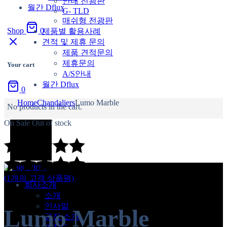
안내 전광판
월간 Dflux
G- TLD
매쉬형 전광판
Shop
0
제품별 활용사례
견적 및 제휴 문의
제품 견적문의
제휴문의
Your cart
A/S안내
월간 Dflux
0
Home
Chandaliers
Lumo Marble
No products in the cart.
On Sale
Out of stock
(
1
개의 고객 상품평)
회사소개
소개
인사말
Lumo Marble
공장 소개