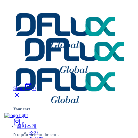
Shop
0
Your cart
0
회사소개
소개
No products in the cart.