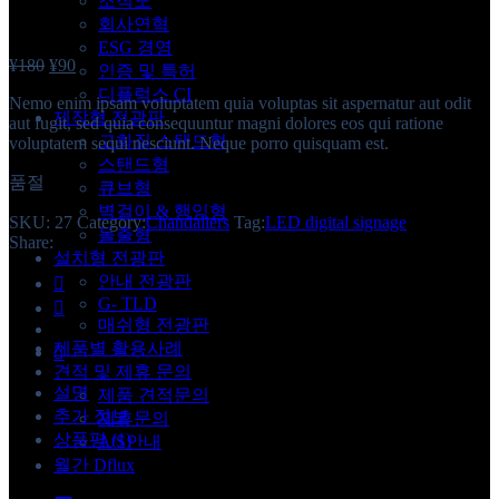
조직도
회사연혁
ESG 경영
¥
180
¥
90
인증 및 특허
디플럭스 CI
Nemo enim ipsam voluptatem quia voluptas sit aspernatur aut odit
제작형 전광판
aut fugit, sed quia consequuntur magni dolores eos qui ratione
고화질 스탠드형
voluptatem sequi nesciunt. Neque porro quisquam est.
스탠드형
품절
큐브형
벽걸이 & 행잉형
SKU:
27
Category:
Chandaliers
Tag:
LED digital signage
돌출형
Share:
설치형 전광판
안내 전광판
G- TLD
매쉬형 전광판
제품별 활용사례
견적 및 제휴 문의
설명
제품 견적문의
추가 정보
제휴문의
상품평 (1)
A/S안내
월간 Dflux