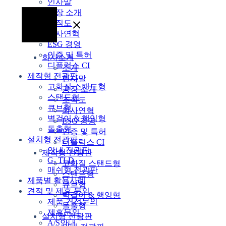
인사말
공장 소개
조직도
회사연혁
ESG 경영
인증 및 특허
회사소개
디플럭스 CI
소개
제작형 전광판
인사말
고화질 스탠드형
공장 소개
스탠드형
조직도
큐브형
회사연혁
벽걸이 & 행잉형
ESG 경영
돌출형
인증 및 특허
설치형 전광판
디플럭스 CI
안내 전광판
제작형 전광판
G- TLD
고화질 스탠드형
매쉬형 전광판
스탠드형
제품별 활용사례
큐브형
견적 및 제휴 문의
벽걸이 & 행잉형
제품 견적문의
돌출형
제휴문의
설치형 전광판
A/S안내