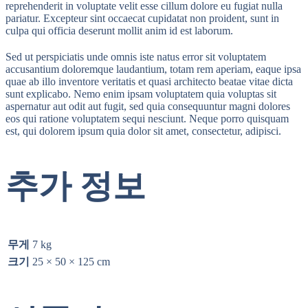
reprehenderit in voluptate velit esse cillum dolore eu fugiat nulla
pariatur. Excepteur sint occaecat cupidatat non proident, sunt in
culpa qui officia deserunt mollit anim id est laborum.
Sed ut perspiciatis unde omnis iste natus error sit voluptatem
accusantium doloremque laudantium, totam rem aperiam, eaque ipsa
quae ab illo inventore veritatis et quasi architecto beatae vitae dicta
sunt explicabo. Nemo enim ipsam voluptatem quia voluptas sit
aspernatur aut odit aut fugit, sed quia consequuntur magni dolores
eos qui ratione voluptatem sequi nesciunt. Neque porro quisquam
est, qui dolorem ipsum quia dolor sit amet, consectetur, adipisci.
추가 정보
무게
7 kg
크기
25 × 50 × 125 cm