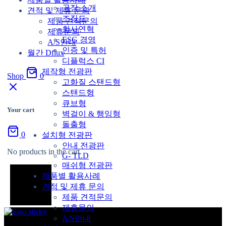
공장 소개
견적 및 제휴 문의
조직도
제품 견적문의
회사연혁
제휴문의
ESG 경영
A/S안내
인증 및 특허
월간 Dflux
디플럭스 CI
제작형 전광판
Shop
0
고화질 스탠드형
스탠드형
큐브형
Your cart
벽걸이 & 행잉형
돌출형
0
설치형 전광판
안내 전광판
No products in the cart.
G- TLD
매쉬형 전광판
제품별 활용사례
견적 및 제휴 문의
제품 견적문의
제휴문의
A/S안내