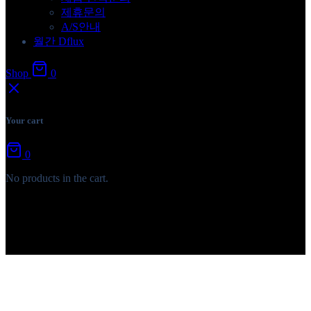
제휴문의
A/S안내
월간 Dflux
Shop
0
Your cart
0
No products in the cart.