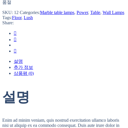
품절
SKU:
12
Categories:
Marble table lamps
,
Power
,
Table
,
Wall Lamps
Tags:
Floor
,
Lush
Share:
설명
추가 정보
상품평 (0)
설명
Enim ad minim veniam, quis nostrud exercitation ullamco laboris
nisi ut aliquip ex ea commodo consequat. Duis aute irure dolor in