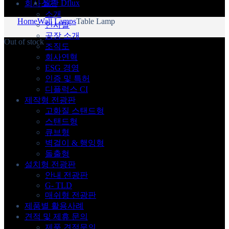
월간 Dflux
회사소개
소개
Home
Wall Lamps
Table Lamp
인사말
공장 소개
Out of stock
조직도
회사연혁
ESG 경영
인증 및 특허
디플럭스 CI
제작형 전광판
고화질 스탠드형
스탠드형
큐브형
벽걸이 & 행잉형
돌출형
설치형 전광판
안내 전광판
G- TLD
매쉬형 전광판
제품별 활용사례
견적 및 제휴 문의
제품 견적문의