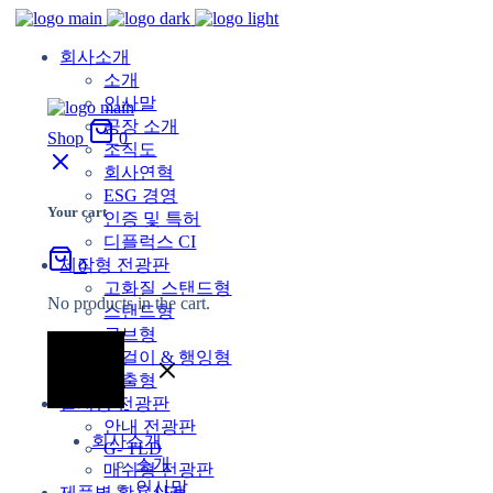
회사소개
소개
인사말
공장 소개
Shop
0
조직도
회사연혁
ESG 경영
Your cart
인증 및 특허
디플럭스 CI
제작형 전광판
0
고화질 스탠드형
No products in the cart.
스탠드형
큐브형
벽걸이 & 행잉형
돌출형
설치형 전광판
안내 전광판
회사소개
G- TLD
소개
매쉬형 전광판
인사말
제품별 활용사례