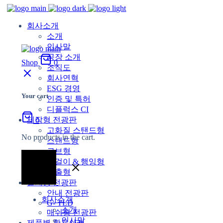
회사소개
소개
인사말
공장 소개
Shop
0
조직도
회사연혁
ESG 경영
Your cart
인증 및 특허
디플럭스 CI
제작형 전광판
0
고화질 스탠드형
No products in the cart.
스탠드형
큐브형
벽걸이 & 행잉형
돌출형
설치형 전광판
안내 전광판
회사소개
G- TLD
소개
매쉬형 전광판
인사말
제품별 활용사례