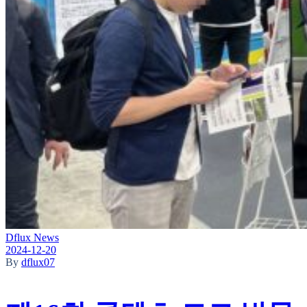
Dflux News
2024-12-20
By
dflux07