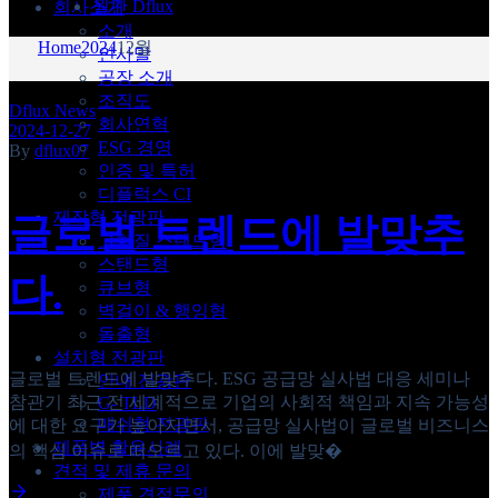
월간 Dflux
회사소개
소개
Home
2024
12월
인사말
공장 소개
조직도
Dflux News
회사연혁
2024-12-27
ESG 경영
By
dflux07
인증 및 특허
디플럭스 CI
제작형 전광판
글로벌 트렌드에 발맞추
고화질 스탠드형
스탠드형
다.
큐브형
벽걸이 & 행잉형
돌출형
설치형 전광판
글로벌 트렌드에 발맞추다. ESG 공급망 실사법 대응 세미나
안내 전광판
참관기 최근 전 세계적으로 기업의 사회적 책임과 지속 가능성
G- TLD
매쉬형 전광판
에 대한 요구가 높아지면서, 공급망 실사법이 글로벌 비즈니스
제품별 활용사례
의 핵심 이슈로 떠오르고 있다. 이에 발맞�
견적 및 제휴 문의
제품 견적문의