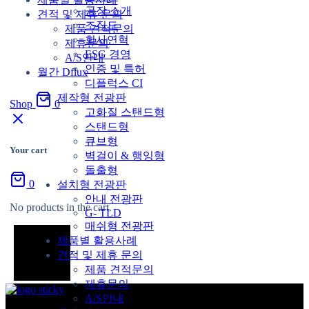
공장 소개
견적 및 제휴 문의
조직도
제품 견적문의
회사연혁
제휴문의
ESG 경영
A/S안내
인증 및 특허
월간 Dflux
디플럭스 CI
제작형 전광판
Shop
0
고화질 스탠드형
스탠드형
큐브형
Your cart
벽걸이 & 행잉형
돌출형
0
설치형 전광판
안내 전광판
No products in the cart.
G- TLD
매쉬형 전광판
제품별 활용사례
견적 및 제휴 문의
제품 견적문의
제휴문의
A/S안내