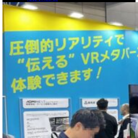
제휴문의
A/S안내
월간 Dflux
Shop
0
Your cart
0
No products in the cart.