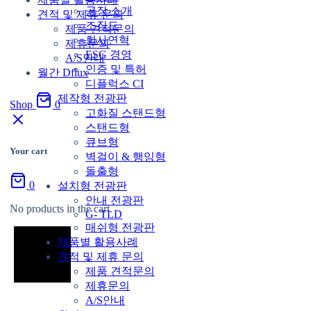
공장 소개
견적 및 제휴 문의
조직도
제품 견적문의
회사연혁
제휴문의
ESG 경영
A/S안내
인증 및 특허
월간 Dflux
디플럭스 CI
제작형 전광판
Shop
0
고화질 스탠드형
스탠드형
큐브형
Your cart
벽걸이 & 행잉형
돌출형
0
설치형 전광판
안내 전광판
No products in the cart.
G- TLD
매쉬형 전광판
제품별 활용사례
견적 및 제휴 문의
제품 견적문의
제휴문의
A/S안내