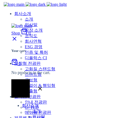
회사소개
소개
인사말
공장 소개
Shop
0
조직도
회사연혁
ESG 경영
Your cart
인증 및 특허
디플럭스 CI
제작형 전광판
0
고화질 스탠드형
No products in the cart.
스탠드형
큐브형
벽걸이 & 행잉형
돌출형
설치형 전광판
안내 전광판
회사소개
G- TLD
소개
매쉬형 전광판
인사말
제품별 활용사례