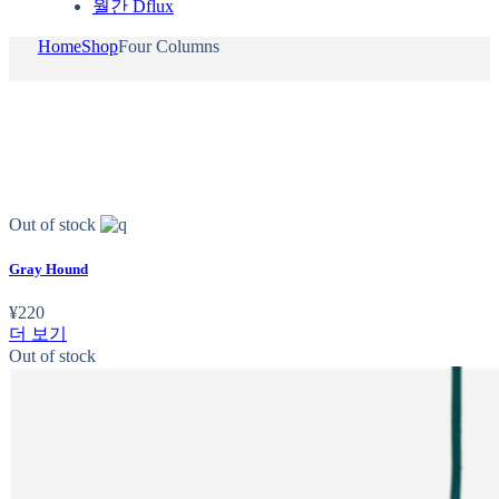
월간 Dflux
Home
Shop
Four Columns
Out of stock
Gray Hound
¥
220
더 보기
Out of stock