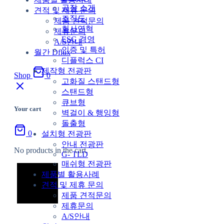
공장 소개
견적 및 제휴 문의
조직도
제품 견적문의
회사연혁
제휴문의
ESG 경영
A/S안내
인증 및 특허
월간 Dflux
디플럭스 CI
제작형 전광판
Shop
0
고화질 스탠드형
스탠드형
큐브형
Your cart
벽걸이 & 행잉형
돌출형
0
설치형 전광판
안내 전광판
No products in the cart.
G- TLD
매쉬형 전광판
제품별 활용사례
견적 및 제휴 문의
제품 견적문의
제휴문의
A/S안내