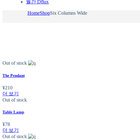
월간 Dflux
Home
Shop
Six Columns Wide
Out of stock
The Pendant
¥
210
더 보기
Out of stock
Table Lamp
¥
78
더 보기
Out of stock