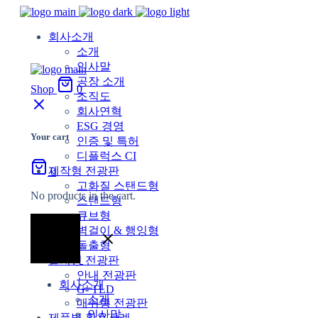
회사소개
소개
인사말
공장 소개
Shop
0
조직도
회사연혁
ESG 경영
Your cart
인증 및 특허
디플럭스 CI
제작형 전광판
0
고화질 스탠드형
No products in the cart.
스탠드형
큐브형
벽걸이 & 행잉형
돌출형
설치형 전광판
안내 전광판
회사소개
G- TLD
소개
매쉬형 전광판
인사말
제품별 활용사례